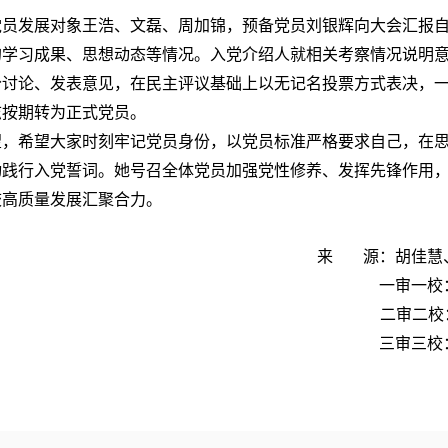
党员发展对象王浩、文磊、周加锦，预备党员刘银辉向大会汇报
的学习成果、思想动态等情况。入党介绍人就相关考察情况说明
分讨论、发表意见，在民主评议基础上以无记名投票方式表决，
志按期转为正式党员。
望，希望大家时刻牢记党员身份，以党员标准严格要求自己，在
动践行入党誓词。她号召全体党员加强党性修养、发挥先锋作用
校高质量发展汇聚合力。
来 源：胡佳慧
一审一校
二审二校
三审三校