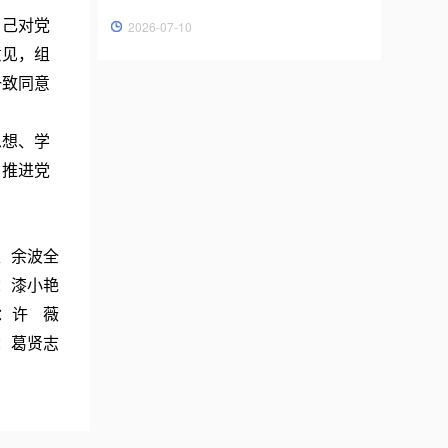
自己对党
2026-07-10
意见，组
一致同意
思想、学
，推进党
、余波全
：漆小艳
：许 薇
：葛贤志